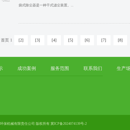
-2022
袋式除尘器是一种干式滤尘装置。...
首页 1
[2]
[3]
[4]
[5]
[6]
[7]
[8]
示
成功案例
服务范围
联系我们
生产
rved 泊头市泽润环保机械有限责任公司 版权所有 冀ICP备2024074139号-2