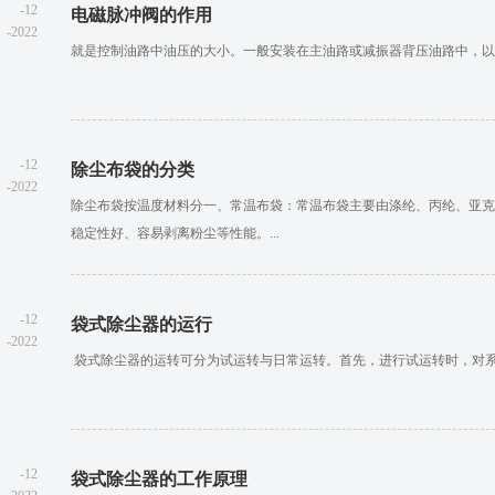
-12
电磁脉冲阀的作用
-2022
就是控制油路中油压的大小。一般安装在主油路或减振器背压油路中，以减
-12
除尘布袋的分类
-2022
除尘布袋按温度材料分一、常温布袋：常温布袋主要由涤纶、丙纶、亚克
稳定性好、容易剥离粉尘等性能。...
-12
袋式除尘器的运行
-2022
​ 袋式除尘器的运转可分为试运转与日常运转。首先，进行试运转时，对系
-12
袋式除尘器的工作原理