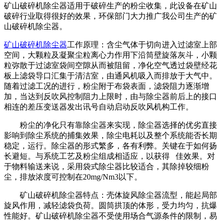
矿山破碎机除尘器适用于破碎生产的粉尘收集，此设备在矿山
破碎行业取得很好的效果，环保部门大力推广我公司生产的矿
山破碎机除尘器。
矿山破碎机除尘器
工作原理：含尘气体于切向进入过滤室上部
空间，大颗粒及凝聚尘粒离心力作用下沿筒壁旋落灰斗，小颗
粒弥散于过滤室袋间空隙从而被阻留，净化空气透过袋壁经花
板上滤袋导口汇集于清洁室，由通风机吸入而排放于大气中。
随着过滤工况的进行，粉尘附于布袋表面，滤袋阻力逐渐增
加，当达到反吹风控制阻力上限时，由与除尘器前后上的接口
相连的差压变送器发出讯号自动启动反吹风机构工作。
粉尘的净化只有靠除尘器来实现，除尘器选择的优劣直接
影响到除尘系统的捕集效果，除尘电耗以及整个系统能否长期
稳定，运行。除尘器的形式繁多，各有利弊。关键在于如何扬
长避短。与系统工艺及粉尘组成相适应，以获得 佳效果。对
于物料输送来说，采用袋式除尘器比较适合，其除掉较细粉
尘，排放浓度可控制在20mg/Nm3以下。
矿山破碎机除尘器特点：壳体旋风除尘器流型，能起局部
旋风作用，减轻滤袋负荷。圆筒拱顶的体形，受力均匀，抗爆
性能好。矿山破碎机除尘器不受使用场合气源条件的限制，易