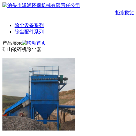
拒水防油
除尘设备系列
除尘配件系列
产品展示
矿山破碎机除尘器