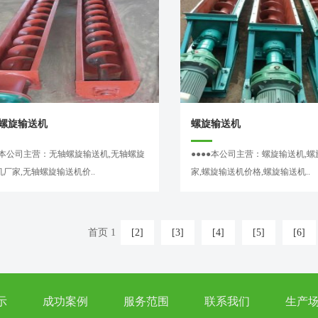
螺旋输送机
螺旋输送机
●●本公司主营：无轴螺旋输送机,无轴螺旋
●●●●本公司主营：螺旋输送机,
厂家,无轴螺旋输送机价..
家,螺旋输送机价格,螺旋输送机..
首页 1
[2]
[3]
[4]
[5]
[6]
示
成功案例
服务范围
联系我们
生产