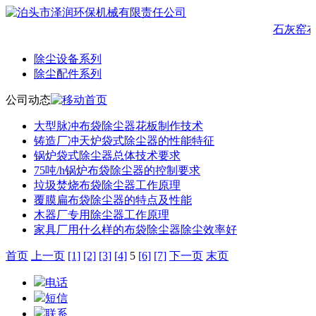
石灰窑
除尘设备系列
除尘配件系列
公司动态
大型脉冲布袋除尘器花板制作技术
铸造厂冲天炉袋式除尘器的性能特征
锅炉袋式除尘器总体技术要求
75吨/h锅炉布袋除尘器的控制要求
垃圾焚烧布袋除尘器工作原理
覆膜扁布袋除尘器的特点及性能
木器厂专用除尘器工作原理
家具厂用什么样的布袋除尘器除尘效率好
首页
上一页
[1]
[2]
[3]
[4]
5
[6]
[7]
下一页
末页
电话
短信
联系