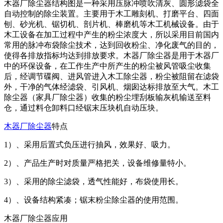
木器厂除尘器结构图是一种采用压脉冲喷吹清灰、圆形滤袋全
自动控制的除尘装置。主要用于木工雕刻机、打磨平台、四面
刨、砂光机、锯切机、剖片机、棒磨机等木工机械设备。由于
木工设备在加工过程中产生的粉尘浓度大，所以采用目前国内
常用的脉冲布袋除尘技术，达到回收粉尘、净化废气的目的，
使得各排放指标均达到排放要求。木器厂除尘器是用于木器厂
中的环保设备，在工作生产中所产生的粉尘被风管吸尘收集
后，经调节碟阀、进风管进入木工除尘器，粉尘被阻留在滤袋
外，干净的气体经滤袋、引风机、烟囱达标排放至大气。木工
除尘器（家具厂除尘器）收集的粉尘埋刮板输灰机输送至料
仓，通过料仓卸料口经锯末压块机自动压块。
木器厂除尘器
特点
1）、采用后置式负压进行抽风，效果好、吸力。
2）、产品生产时对质量严格把关，设备维修量特小。
3）、采用的除尘滤袋，透气性能好，布袋使用长。
4）、设备结构紧凑；锯末粉尘除尘器的使用范围。
木器厂除尘器应用